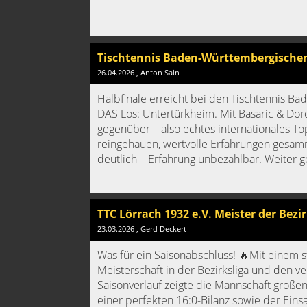
Tischtennis Baden-Württembergische
26.04.2026
, Anton Sain
Halbfinale erreicht bei den Tischtennis 
DAS Los: Untertürkheim. Mit Basaric & Dor
gegenüber – also echtes internationales To
reingehauen, wertvolle Erfahrungen gesamm
deutlich – Erfahrung unbezahlbar. Weiter ge
TTC Lörrach 1932 e.V. Meister der Bezir
23.03.2026
, Gerd Deckert
Was für ein Saisonabschluss! 🔥Mit einem s
Meisterschaft in der Bezirksliga und den ver
Saisonverlauf zeigte die Mannschaft groß
einer perfekten 16:0-Bilanz sowie der Eins