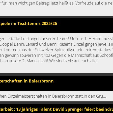
ür ihren wichtigen Beitrag! Jetzt heißt es: Vorfreude auf die n
piele im Tischtennis 2025/26
ngen – starke Leistungen unserer Teams! Unsere 1. Herren muss
Doppel Benni/Lenard und Benni Rasems Einzel gingen jeweils in
er kommen aus der Schweizer Spitzenliga – ein extrem starkes
tian gewann souverän mit 4:0! Gegen die Mannschaft aus Schop
an unsere 2. Mannschaft! Wir sind stolz auf euch alle!
erschaften in Baiersbronn
n Einzelmeisterschaften in Baiersbronn statt.In den Gru...
rbeit : 13 jähriges Talent David Sprenger feiert beeind