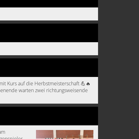
mit Kurs auf die Herbstmeisterschaft 💪🔥
chenende warten zwei richtungsweisende
 am
zenspieler