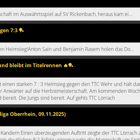
haft im Auswährtsspiel auf SV Rickenbach, heraus kam ei...
gen 7:3 🏓
ten Heimsieg!Anton Sain und Benjamin Rasem holen das Do...
und bleibt im Titelrennen 🔥🏓
t einen starken 7 : 3 Heimsieg gegen den TTC Wehr und hält da
fter Anwärter auf die Herbstmeisterschaft. Am kommenden Wo
 bereit. Die Jungs sind bereit. Auf gehts TTC Lörrach
liga Oberrhein, 09.11.2025)
n Kandern Einen überzeugenden Auftritt zeigte der TTC Lörrach
m deutlichen 8:2-Erfolg untermauerte die Mannschaft um Spit