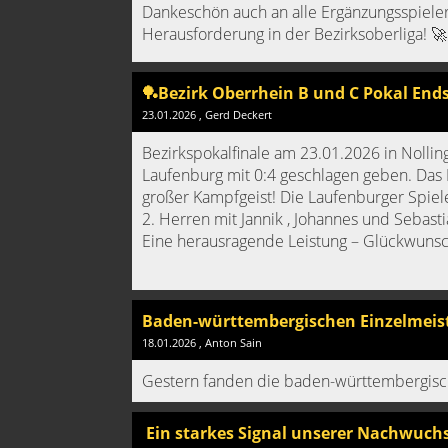
Dankeschön auch an alle Ergänzungsspieler f
Herausforderung in der Bezirksoberliga! 🚀
🏓Bezirk Oberrhein B und C Pokal Ends
23.01.2026
, Gerd Deckert
Bezirkspokalfinale am 23.01.2026 in Nolli
Laufenburg mit 0:4 geschlagen geben. Das 
großer Kampfgeist! Die Laufenburger Spiel
2. Herren mit Jannik , Johannes und Sebas
Eine herausragende Leistung – Glückwunsch 
Baden-württembergischen Einzelmeist
18.01.2026
, Anton Sain
Gestern fanden die baden-württembergische
Ein starkes Signal unserer Nachwuchsa