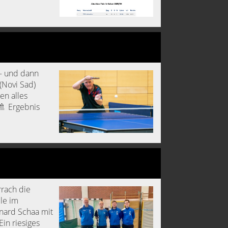
 – und dann
(Novi Sad)
en alles
🚿 Ergebnis
rrach die
lle im
nard Schaa mit
in riesiges