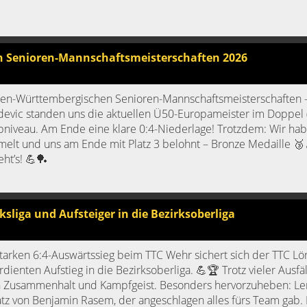
n Senioren-Mannschaftsmeisterschaften 2026
Baden-Württembergischen Senioren-Mannschaftsmeisterschaften
devic standen uns die aktuellen Ü50-Europameister im Doppel 
pniveau. Am Ende eine klare 0:4-Niederlage! Trotzdem: Wir hab
elt und uns am Ende mit Platz 3 belohnt – Bronze Medaille 🥉
ht’s! 💪🏓
ksliga und Aufsteiger in die Bezirksoberliga
tarken 6:4-Auswärtssieg beim TTC Wehr sichert sich der TTC Lö
dienten Aufstieg in die Bezirksoberliga. 💪🏆 Trotz vieler Ausfä
en Zusammenhalt und Kampfgeist. Besonders hervorzuheben: Le
atz von Benjamin Rasem, der angeschlagen alles fürs Team gab. E