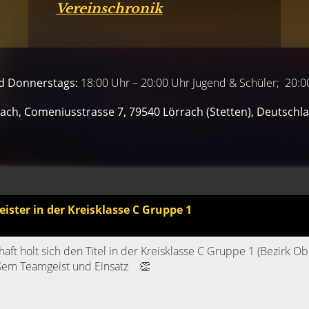
Vereinschronik
nd Donnerstags:
18:00 Uhr – 20:00 Uhr Jugend & Schüler; 20:
rrach, Comeniusstrasse 7, 79540 Lörrach (Stetten), Deutschl
ster in der Kreisklasse C Gruppe 1
t holt sich den Titel in der Kreisklasse C Gruppe 1 (Bezirk Ob
oßem Teamgeist und Einsatz 👏