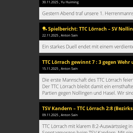
30.11.2025
, Yu Huiming
Gestern Abend traf unsere 1. Herrenmannsc
🏓 Spielbericht: TTC Lörrach – SV Nollin
22.11.2025
, Anton Sain
Ein starkes Duell endet mit einem verdien
TTC Lörrach gewinnt 7 : 3 gegen Wehr 
15.11.2025
, Anton Sain
Die erste Mannschaft des TTC Lörrach feier
Der TTC Lörrach bleibt damit ein ernstha
Partien gegen Nollingen und Hasel. Wir sind
TSV Kandern – TTC Lörrach 2:8 (Bezirks
09.11.2025
, Anton Sain
TTC Lörrach mit klarem 8:2-Auswärtssieg i
Sonntagmorgen beim TSV Kandern. Mit eine