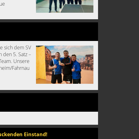
eue
te sich dem SV
 den 5. Satz –
 Team. Unsere
fheim/Fahrnau
ruckenden Einstand!