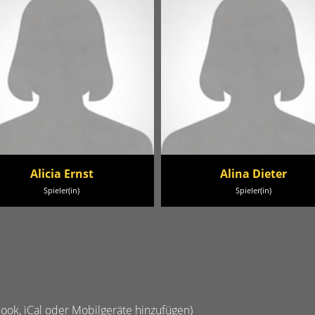
Alicia Ernst
Alina Dieter
Spieler(in)
Spieler(in)
look, iCal oder Mobilgeräte hinzufügen)