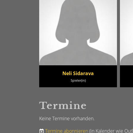
Neli Sidarava
Spieler(in)
Termine
Keine Termine vorhanden.
Termine abonnieren
(in Kalender wie Out