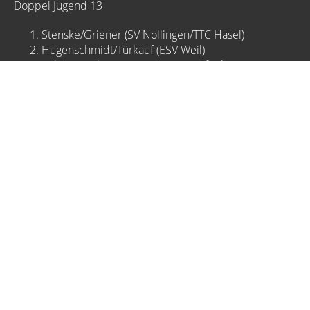
Doppel Jugend 13
Stenske/Griener (SV Nollingen/TTC Hasel)
Hugenschmidt/Türkauf (ESV Weil)
Koli/Samuels (TTC Karsau/TTC Laufenburg) &
Maschlej/Richter (TTC Schopfheim/Fahrnau)